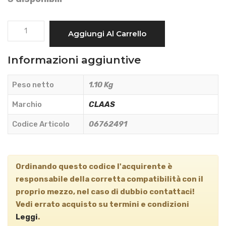
DENTE
Aggiungi Al Carrello
PARALAMA
CLAAS
Informazioni aggiuntive
-
Claas
Peso netto
1.10 Kg
-
06762491
Marchio
CLAAS
quantità
Codice Articolo
06762491
Ordinando questo codice l'acquirente è
responsabile della corretta compatibilità con il
proprio mezzo, nel caso di dubbio contattaci!
Vedi
errato acquisto
su termini e condizioni
Leggi
.