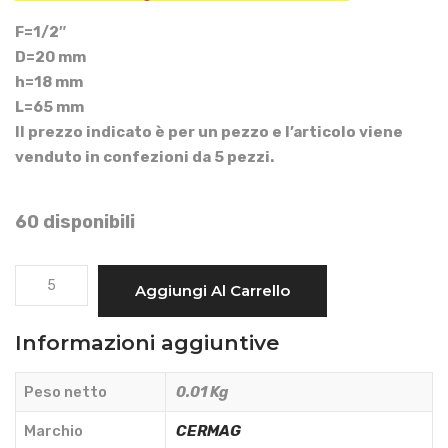
F=1/2″
D=20 mm
h=18 mm
L=65 mm
Il prezzo indicato è per un pezzo e l’articolo viene
venduto in confezioni da 5 pezzi.
60 disponibili
RACCORDO
Aggiungi Al Carrello
PORTAGOMMA
DRITTO
Informazioni aggiuntive
D.20
FILETTO
Peso netto
0.01 Kg
MASCHIO
1/2"
Marchio
CERMAG