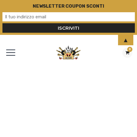
NEWSLETTER COUPON SCONTI
▲
0