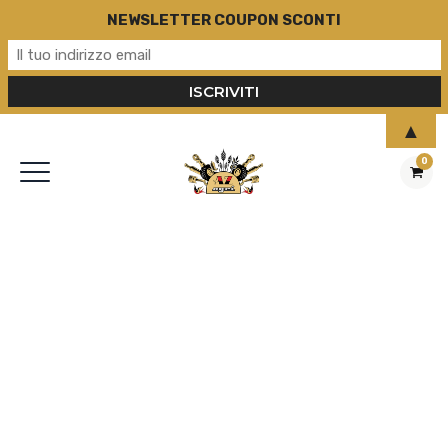
NEWSLETTER COUPON SCONTI
▲
0