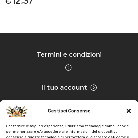
€
12,37
Termini e condizioni
Il tuo account
Gestisci Consenso
Privacy & Cookie
Per fornire le migliori esperienze, utilizziamo tecnologie come i cookie
per memorizzare e/o accedere alle informazioni del dispositivo. Il
consenso a queste tecnologie ci permetterà di elaborare dati come il