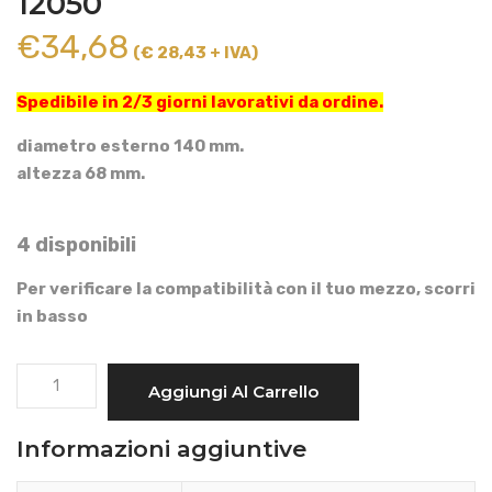
12050
€
34,68
(€ 28,43 + IVA)
Spedibile in 2/3 giorni lavorativi da ordine.
diametro esterno 140 mm.
altezza 68 mm.
4 disponibili
Per verificare la compatibilità con il tuo mezzo, scorri
in basso
FILTRO
Aggiungi Al Carrello
ARIA
ROTONDO
Informazioni aggiuntive
TIPO
LOMBARDINI