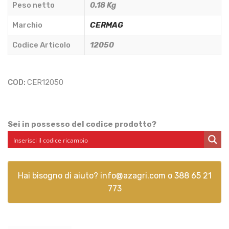
Peso netto
0.18 Kg
2175050
PER
Marchio
CERMAG
MOTORE
Codice Articolo
12050
6LD260
-
CERMAG
COD:
CER12050
-
12050
quantità
Sei in possesso del codice prodotto?
Hai bisogno di aiuto?
info@azagri.com
o
388 65 21
773