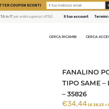
TTER COUPON SCONTI
A in IT
per ordini superiori i €150.
Il tuo account
Termini 
CERCA RICAMBI
CERCA ACCE
FANALINO PO
TIPO SAME –
– 35826
€
34,44
(€ 28,23 + 