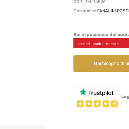
COD:
CER35826
quantità
Categorie:
FANALINI POST
Sei in possesso del cod
Hai bisogno di 
Leg