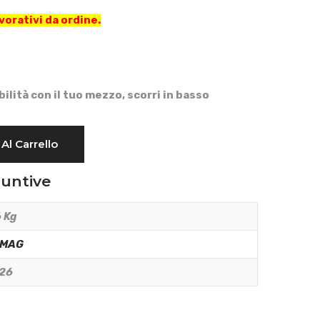
vorativi da ordine.
bilità con il tuo mezzo, scorri in basso
Al Carrello
iuntive
 Kg
RMAG
26