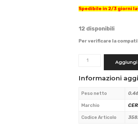
Spedibile in 2/3 giorni la
12 disponibili
Per verificare la compati
FANALINO
Aggiungi 
POSTERIORE
SINISTRO
Informazioni agg
TIPO
SAME
Peso netto
0.46
-
LAMBORGHINI
Marchio
CE
-
Codice Articolo
358
CERMAG
-
35826