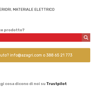
ERIORI
,
MATERIALE ELETTRICO
ice prodotto?
aiuto?
info@azagri.com
o
388 65 21 773
gi cosa dicono di noi su
Trustpilot