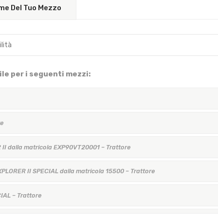
Nome Del Tuo Mezzo
le per i seguenti mezzi:
re
II dalla matricola EXP90VT20001 – Trattore
LORER II SPECIAL dalla matricola 15500 – Trattore
AL – Trattore