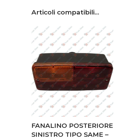
Same
–
EXPLORER 60 – Old Models – Trattore
Articoli compatibili…
FANALINO POSTERIORE
SINISTRO TIPO SAME –