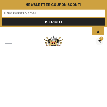
NEWSLETTER COUPON SCONTI
▲
0