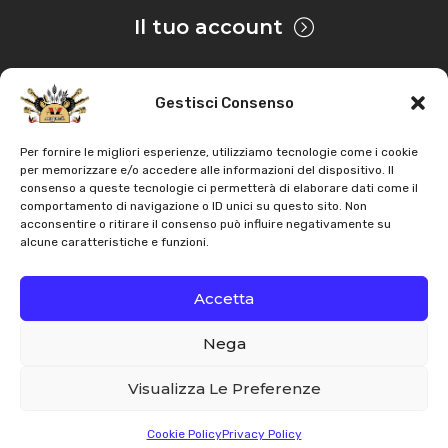
Il tuo account
Gestisci Consenso
Privacy & Cookie
Per fornire le migliori esperienze, utilizziamo tecnologie come i cookie
per memorizzare e/o accedere alle informazioni del dispositivo. Il
consenso a queste tecnologie ci permetterà di elaborare dati come il
Copyright
AZ Agri
. Tutti i diritti servati |
Assistenza |
comportamento di navigazione o ID unici su questo sito. Non
acconsentire o ritirare il consenso può influire negativamente su
Contatti
alcune caratteristiche e funzioni.
Sviluppato da
Accetta
Nega
Italiano
English
Visualizza Le Preferenze
Cookie Policy
Privacy Policy
Whatsapp
Email