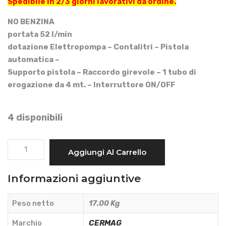
Spedibile in 2/3 giorni lavorativi da ordine.
NO BENZINA
portata 52 l/min
dotazione Elettropompa – Contalitri – Pistola
automatica –
Supporto pistola – Raccordo girevole – 1 tubo di
erogazione da 4 mt. – Interruttore ON/OFF
4 disponibili
ELETTROPOMPA
Aggiungi Al Carrello
TRAVASO
GASOLIO
Informazioni aggiuntive
-
CERMAG
Peso netto
17.00 Kg
-
20683
Marchio
CERMAG