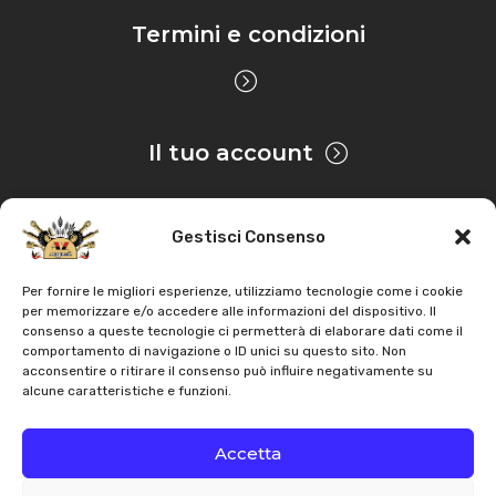
Termini e condizioni
Il tuo account
Gestisci Consenso
Privacy & Cookie
Per fornire le migliori esperienze, utilizziamo tecnologie come i cookie
per memorizzare e/o accedere alle informazioni del dispositivo. Il
consenso a queste tecnologie ci permetterà di elaborare dati come il
Copyright
AZ Agri
. Tutti i diritti servati |
Assistenza |
comportamento di navigazione o ID unici su questo sito. Non
acconsentire o ritirare il consenso può influire negativamente su
Contatti
alcune caratteristiche e funzioni.
Sviluppato da
Accetta