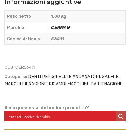
Informazioni aggiuntive
CERMAG
-
Peso netto
1.00 Kg
56411
quantità
Marchio
CERMAG
Codice Articolo
56411
COD:
CER56411
Categorie:
DENTI PER GIRELLI E ANDANATORI
,
GALFRE'
,
MARCHI FIENAGIONE
,
RICAMBI MACCHINE DA FIENAGIONE
Sei in possesso del codice prodotto?