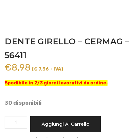
DENTE GIRELLO – CERMAG –
56411
€
8,98
(€ 7,36 + IVA)
Spedibile in 2/3 giorni lavorativi da ordine.
30 disponibili
DENTE
Aggiungi Al Carrello
GIRELLO
-