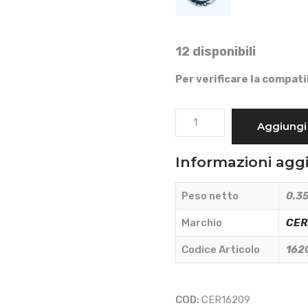
12 disponibili
Per verificare la compati
CUSCINETTO
Aggiungi 
REGGISPINTA
FRIZIONE
Informazioni agg
MAGGIORATO
TIPO
Peso netto
0.35
FERRARI
75
Marchio
CE
-
Codice Articolo
162
95
-
CERMAG
COD:
CER16209
-