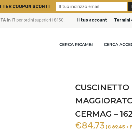
TTER COUPON SCONTI
A in IT
per ordini superiori i €150.
Il tuo account
Termini 
CERCA RICAMBI
CERCA ACCE
CUSCINETTO 
MAGGIORATO T
CERMAG – 16
€
84,73
(€ 69,45 + I