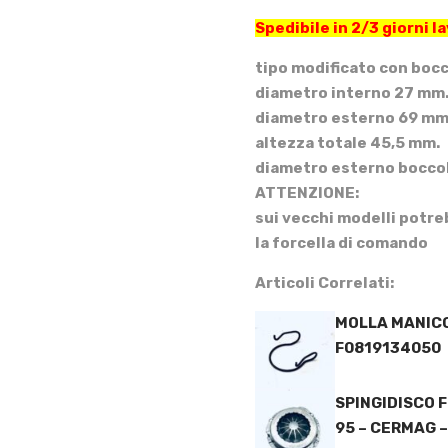
Spedibile in 2/3 giorni la
tipo modificato con bocc
diametro interno 27 mm
diametro esterno 69 mm
altezza totale 45,5 mm.
diametro esterno boccol
ATTENZIONE:
sui vecchi modelli potre
la forcella di comando
Articoli Correlati:
MOLLA MANICO
F0819134050
SPINGIDISCO F
95 – CERMAG –