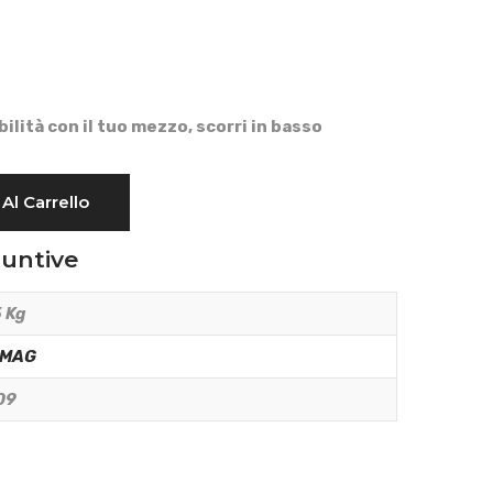
bilità con il tuo mezzo, scorri in basso
Al Carrello
iuntive
 Kg
RMAG
09