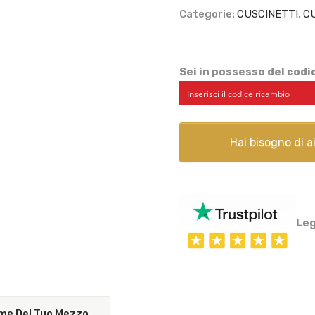
Categorie:
CUSCINETTI
,
CU
16209
quantità
Sei in possesso del cod
Hai bisogno di 
Leg
Nome Del Tuo Mezzo