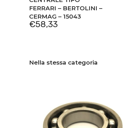
motore Slanzi DVA 1750
FERRARI – BERTOLINI –
motore Lombardini 11LD625-3
CERMAG – 15043
€
58,33
Nella stessa categoria