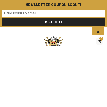
NEWSLETTER COUPON SCONTI
▲
0