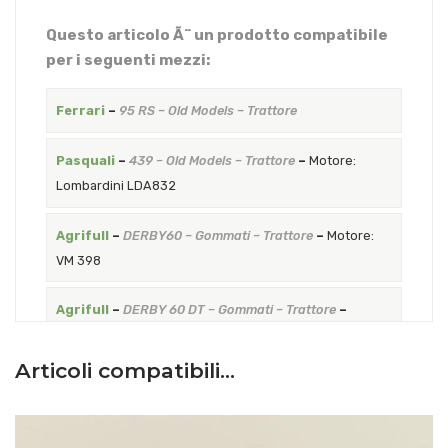
Questo articolo Ã¨ un prodotto compatibile
per i seguenti mezzi:
Ferrari
–
95 RS – Old Models – Trattore
Pasquali
–
439 – Old Models – Trattore
–
Motore:
Lombardini LDA832
Agrifull
–
DERBY60 – Gommati – Trattore
–
Motore:
VM 398
Agrifull
–
DERBY 60 DT – Gommati – Trattore
–
Motore: VM 398
Articoli compatibili…
Antonio Carraro
–
SM SUPERTIGRE 4000 “I” – Serie
13 “SM” Matricola inizia con 13159013 – Trattore
–
Motore: VM 298