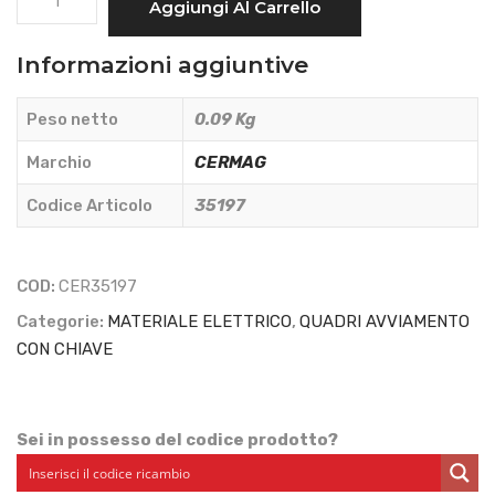
Aggiungi Al Carrello
AVVIAMENTO
CON
Informazioni aggiuntive
CHIAVE
-
Peso netto
0.09 Kg
CERMAG
-
Marchio
CERMAG
35197
Codice Articolo
35197
quantità
COD:
CER35197
Categorie:
MATERIALE ELETTRICO
,
QUADRI AVVIAMENTO
CON CHIAVE
Sei in possesso del codice prodotto?