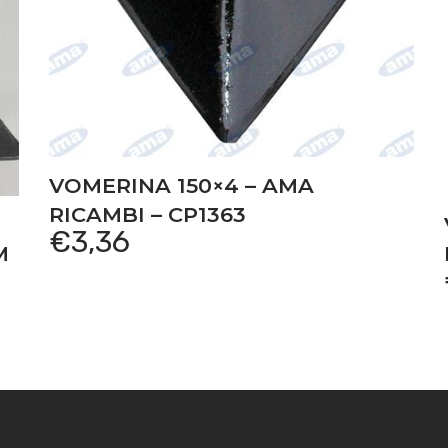
VOMERINA 150×4 – AMA
RICAMBI – CP1363
€
3,36
M