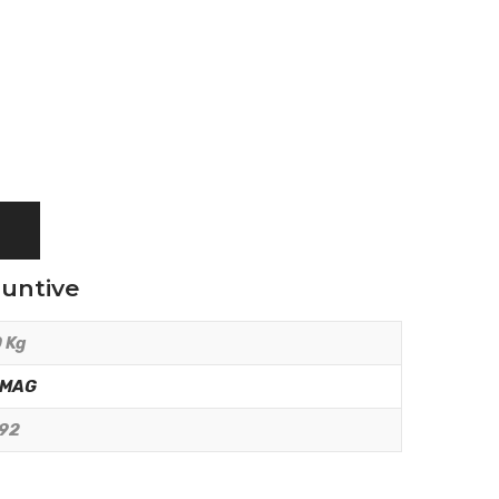
iuntive
 Kg
RMAG
92