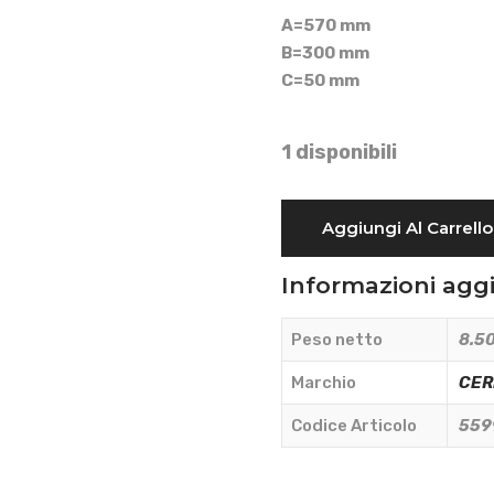
A=570 mm
B=300 mm
C=50 mm
1 disponibili
ANCORA
Aggiungi Al Carrello
PER
ESTIRPATORE
Informazioni agg
-
CERMAG
Peso netto
8.50
-
55992
Marchio
CE
quantità
Codice Articolo
559