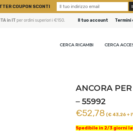
TTER COUPON SCONTI
A in IT
per ordini superiori i €150.
Il tuo account
Termini 
CERCA RICAMBI
CERCA ACCE
ANCORA PER
– 55992
€
52,78
(€ 43,26 + I
Spedibile in 2/3 giorni la