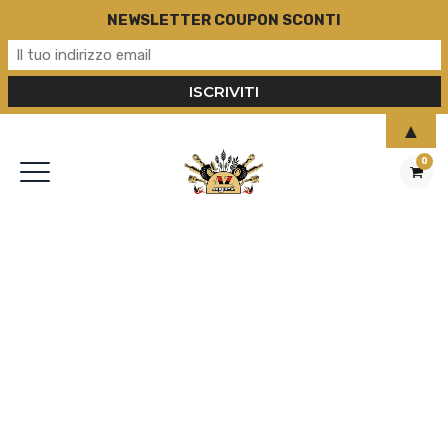
NEWSLETTER COUPON SCONTI
▲
0