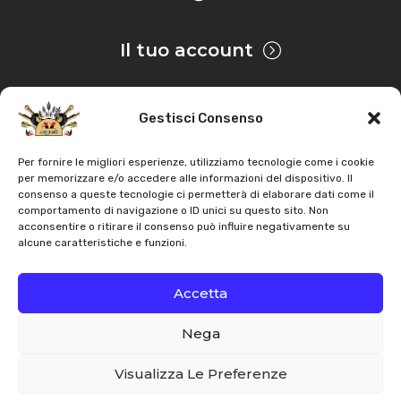
Il tuo account
Gestisci Consenso
Privacy & Cookie
Per fornire le migliori esperienze, utilizziamo tecnologie come i cookie
per memorizzare e/o accedere alle informazioni del dispositivo. Il
consenso a queste tecnologie ci permetterà di elaborare dati come il
Copyright
AZ Agri
. Tutti i diritti servati |
Assistenza |
comportamento di navigazione o ID unici su questo sito. Non
acconsentire o ritirare il consenso può influire negativamente su
Contatti
alcune caratteristiche e funzioni.
Sviluppato da
Accetta
Nega
Italiano
English
Visualizza Le Preferenze