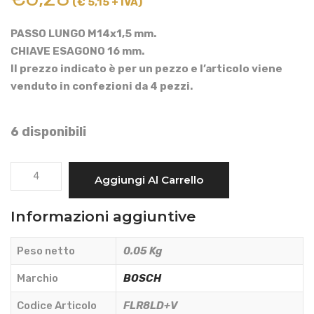
(€ 5,15 + IVA)
PASSO LUNGO M14x1,5 mm.
CHIAVE ESAGONO 16 mm.
Il prezzo indicato è per un pezzo e l’articolo viene
venduto in confezioni da 4 pezzi.
6 disponibili
CANDELA
Aggiungi Al Carrello
ACCENSIONE
BOSCH
Informazioni aggiuntive
FLR8LD+U
TIPO
Peso netto
0.05 Kg
+9
-
Marchio
BOSCH
BOSCH
Codice Articolo
FLR8LD+V
-