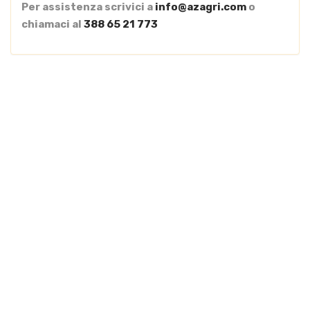
Per assistenza scrivici a
info@azagri.com
o
chiamaci al
388 65 21 773