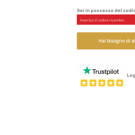
0909
quantità
Sei in possesso del cod
Hai bisogno di 
Leg