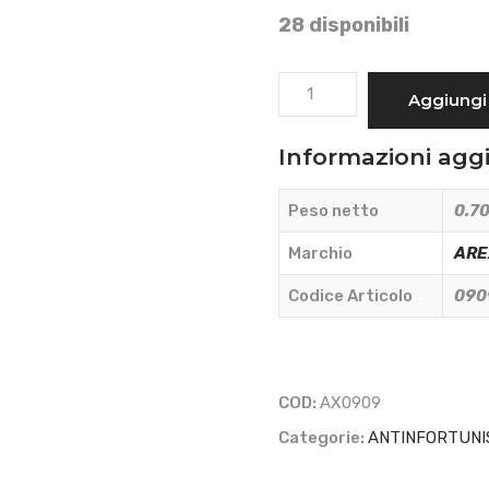
28 disponibili
GUANTI
Aggiungi 
IN
NITRILE
Informazioni agg
SPESSORATI
NERI
Peso netto
0.70
TAGLIA
L
Marchio
ARE
IN
Codice Articolo
090
CONFEZIONE
DA
50
PEZZI
COD:
AX0909
-
Categorie:
ANTINFORTUNI
AREXONS
-