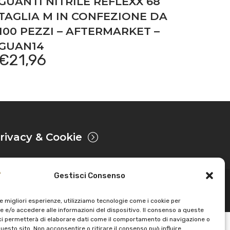
GUANTI NITRILE REFLEXX 68
TAGLIA M IN CONFEZIONE DA
100 PEZZI – AFTERMARKET –
GUAN14
€
21,96
rivacy & Cookie
Gestisci Consenso
Sviluppato da
le migliori esperienze, utilizziamo tecnologie come i cookie per
 e/o accedere alle informazioni del dispositivo. Il consenso a queste
ci permetterà di elaborare dati come il comportamento di navigazione o
questo sito. Non acconsentire o ritirare il consenso può influire