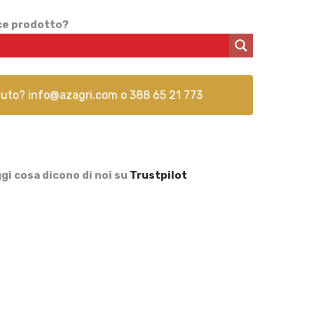
ice prodotto?
aiuto?
info@azagri.com
o
388 65 21 773
gi cosa dicono di noi su
Trustpilot