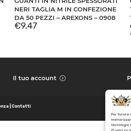
IN
GUANTI IN NITRILE SPESSORATI
NERI TAGLIA M IN CONFEZIONE
DA 50 PEZZI – AREXONS – 0908
€
9,47
Il tuo account
P
enza | Contatti
Per fornire 
memorizzare
tecnologie 
ID unici su 