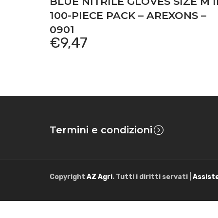
BLUE NITRILE GLOVES SIZE M 
100-PIECE PACK – AREXONS –
0901
€
9,47
Termini e condizioni
Copyright
AZ Agri
. Tutti i diritti servati |
Assist