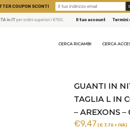
TTER COUPON SCONTI
A in IT
per ordini superiori i €150.
Il tuo account
Termini 
CERCA RICAMBI
CERCA ACCE
GUANTI IN NI
TAGLIA L IN 
– AREXONS – 
€
9,47
(€ 7,76 + IVA)