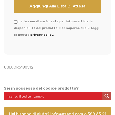
La tua email sarà usata per informarti della
disponibilità del prodotto. Per saperne di più, leggi
la nostra
privacy policy
.
COD:
CR5180512
Sei in possesso del codice prodotto?
Hai bisogno di aiuto?
info@azagri.com
o
388 65 21