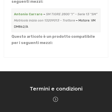
seguenti mezzi:
Antonio Carraro
–
SM TIGRE 2800 “I” – Serie 13 “SM”
Matricola inizia con 13209013 – Trattore
–
Motore: VM
DM862/A
Questo articolo è un prodotto compatibile
per i seguenti mezzi:
Termini e condizioni