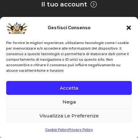
Il tuo account
Gestisci Consenso
Privacy & Cookie
Per fornire le migliori esperienze, utilizziamo tecnologie come i cookie
per memorizzare e/o accedere alle informazioni del dispositivo. Il
consenso a queste tecnologie ci permetterà di elaborare dati come il
Copyright
AZ Agri
. Tutti i diritti servati |
Assistenza |
comportamento di navigazione o ID unici su questo sito. Non
acconsentire o ritirare il consenso può influire negativamente su
Contatti
alcune caratteristiche e funzioni.
Sviluppato da
Accetta
Nega
Italiano
English
Visualizza Le Preferenze
Cookie Policy
Privacy Policy
Whatsapp
Email