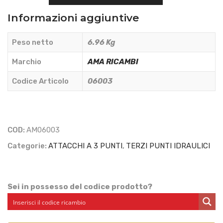
IDRAULICO
Informazioni aggiuntive
L=460/670
CAT.1
Peso netto
6.96 Kg
-
AMA
Marchio
AMA RICAMBI
RICAMBI
Codice Articolo
06003
-
06003
quantità
COD:
AM06003
Categorie:
ATTACCHI A 3 PUNTI
,
TERZI PUNTI IDRAULICI
Sei in possesso del codice prodotto?