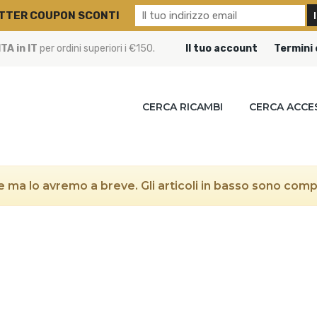
TTER COUPON SCONTI
A in IT
per ordini superiori i €150.
Il tuo account
Termini 
CERCA RICAMBI
CERCA ACCE
 ma lo avremo a breve. Gli articoli in basso sono compat