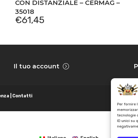
CON DISTANZIALE – CERMAG –
35018
€
61,45
Il tuo account
P
enza | Contatti
Per fornire 
memorizzare
tecnologie 
ID unici su 
negativamen