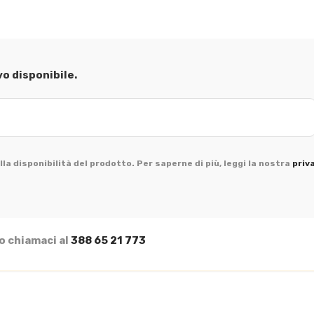
vo disponibile.
la disponibilità del prodotto. Per saperne di più, leggi la nostra
priv
o chiamaci al
388 65 21 773