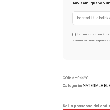
Avvisami quando un 
La tua email sarà usa
prodotto. Per saperne d
COD:
AM04490
Categorie:
MATERIALE EL
Sei in possesso del cod