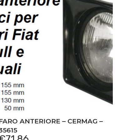
FARO ANTERIORE – CERMAG –
35615
€
71,86