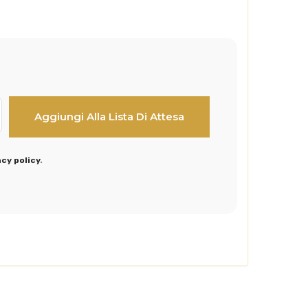
acy policy
.