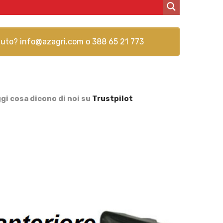
aiuto?
info@azagri.com
o
388 65 21 773
gi cosa dicono di noi su
Trustpilot