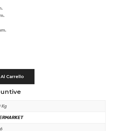
m.
m.
mm.
Al Carrello
iuntive
 Kg
ERMARKET
06