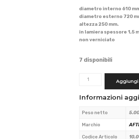
diametro interno 610 m
diametro esterno 720 m
altezza 250 mm.
in lamiera spessore 1,5 
non verniciato
7 disponibili
CONVOGLIATORE
Aggiungi 
PER
GRUPPO
Informazioni agg
VENTOLA
DIAMETRO
Peso netto
5.00
600
mm.
Marchio
AFT
-
Codice Articolo
10.
AFTERMARKET