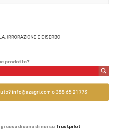
LA
,
IRRORAZIONE E DISERBO
ice prodotto?
aiuto?
info@azagri.com
o
388 65 21 773
gi cosa dicono di noi su
Trustpilot