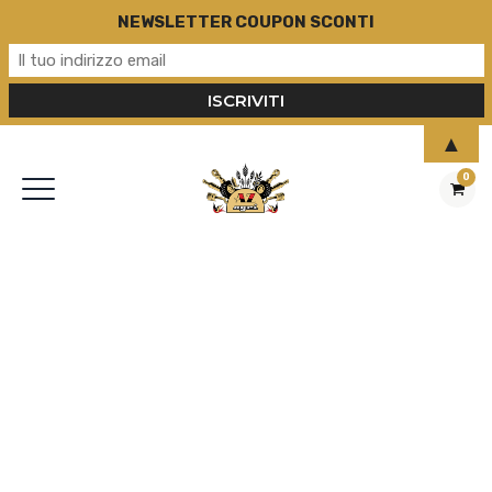
NEWSLETTER COUPON SCONTI
▲
0