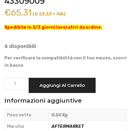
43309009
€
65,31
(€ 53,53 + IVA)
Spedibile in 2/3 giorni lavorativi da ordine.
6 disponibili
Per verificare la compatibilità con il tuo mezzo, scorri
in basso
CILINDRO
Aggiungi Al Carrello
ATTUATORE
FRENO
Informazioni aggiuntive
E
FRIZIONE
Peso netto
0.50 Kg
OLIO
DOT
Marchio
AFTERMARKET