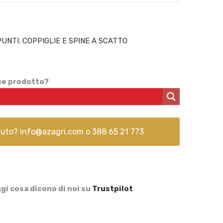
PUNTI
,
COPPIGLIE E SPINE A SCATTO
ice prodotto?
aiuto?
info@azagri.com
o
388 65 21 773
gi cosa dicono di noi su
Trustpilot