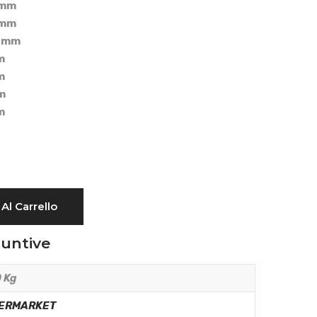
 mm
 mm
5 mm
m
m
m
m
Al Carrello
iuntive
 Kg
ERMARKET