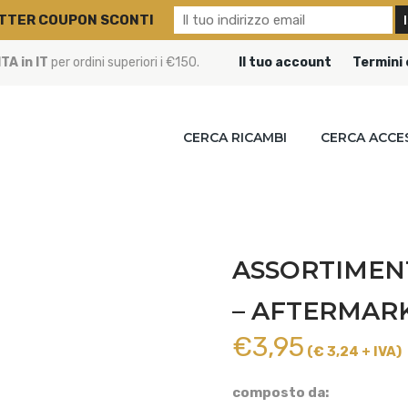
TTER COUPON SCONTI
A in IT
per ordini superiori i €150.
Il tuo account
Termini 
CERCA RICAMBI
CERCA ACCE
ASSORTIMENT
– AFTERMARK
€
3,95
(€ 3,24 + IVA)
composto da: