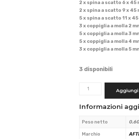
2 x spina a scatto 6 x 45
2 x spina a scatto 9 x 45
5 x spina a scatto 11 x 4
3 x coppiglia a molla 2 m
5 x coppiglia a molla 3 m
5 x coppiglia a molla 4 m
3 x coppiglia a molla 5 m
3 disponibili
ASSORTIMENTO
Aggiungi 
25
SPINE
Informazioni agg
E
COPPIGLIE
Peso netto
0.60
-
AFTERMARKET
Marchio
AFT