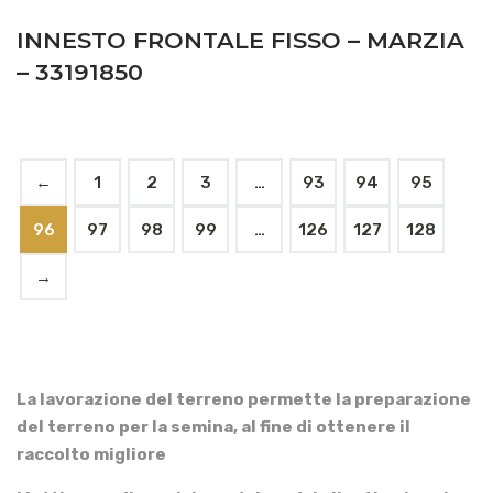
INNESTO FRONTALE FISSO – MARZIA
– 33191850
←
1
2
3
…
93
94
95
96
97
98
99
…
126
127
128
→
La lavorazione del terreno permette la preparazione
del terreno per la semina, al fine di ottenere il
raccolto migliore