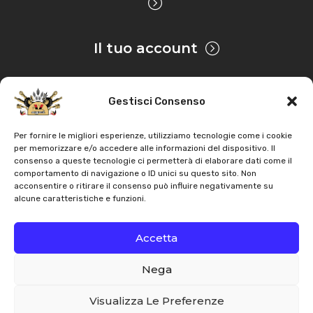
Il tuo account
Gestisci Consenso
Privacy & Cookie
Per fornire le migliori esperienze, utilizziamo tecnologie come i cookie
per memorizzare e/o accedere alle informazioni del dispositivo. Il
consenso a queste tecnologie ci permetterà di elaborare dati come il
Copyright
AZ Agri
. Tutti i diritti servati |
Assistenza |
comportamento di navigazione o ID unici su questo sito. Non
acconsentire o ritirare il consenso può influire negativamente su
Contatti
alcune caratteristiche e funzioni.
Sviluppato da
Accetta
Nega
Italiano
English
Visualizza Le Preferenze