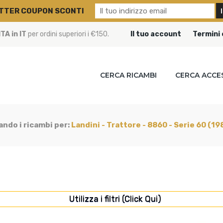
TTER COUPON SCONTI
A in IT
per ordini superiori i €150.
Il tuo account
Termini 
CERCA RICAMBI
CERCA ACCE
ando i ricambi per:
Landini - Trattore - 8860 - Serie 60 (1
Utilizza i filtri (Click Qui)