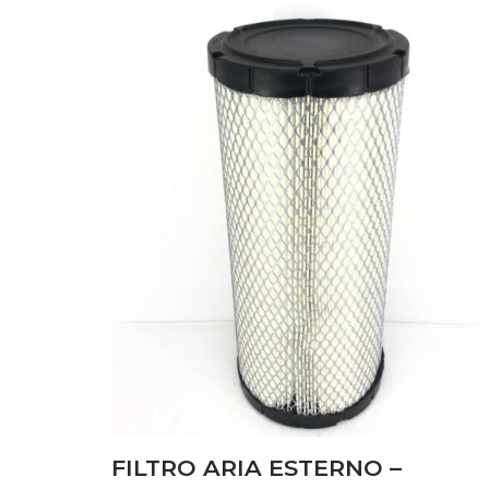
FILTRI
(31)
IMPIANTO ELETTRICO
(17)
IMPIANTO IDRAULICO
(15)
MOTORE
(84)
PONTE ANTERIORE
(15)
TRASMISSIONE
(77)
Disponibile
FILTRO ARIA ESTERNO –