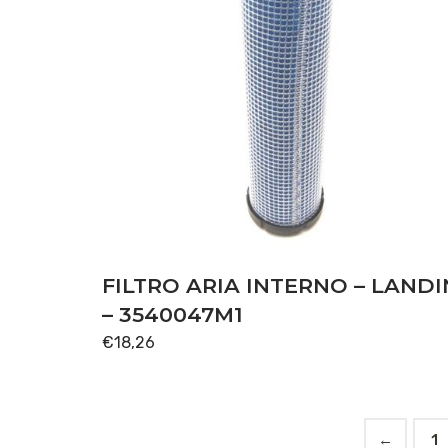
FILTRO ARIA INTERNO – LANDI
– 3540047M1
€
18,26
←
1