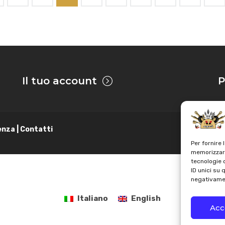
Il tuo account
P
enza | Contatti
Per fornire 
memorizzare
tecnologie 
ID unici su 
negativamen
Italiano
English
Acc