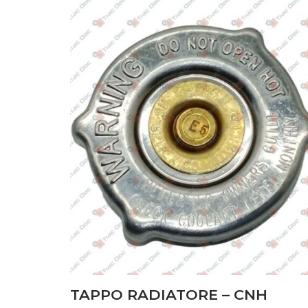
CARROZZERIA
(41)
DISCHI FRIZIONE
(60)
FILTRI
(85)
FRENI
(31)
IMPIANTO ELETTRICO
(45)
IMPIANTO IDRAULICO
(33)
MOTORE
(208)
POMPE
(75)
PONTE ANTERIORE
(17)
SOLLEVATORE
(7)
TAPPO RADIATORE – CNH