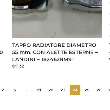
TAPPO RADIATORE DIAMETRO
0
55 mm. CON ALETTE ESTERNE –
LANDINI – 1824628M91
€
11,32
2
3
…
21
22
23
24
25
26