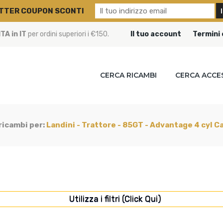
TTER COUPON SCONTI
A in IT
per ordini superiori i €150.
Il tuo account
Termini 
CERCA RICAMBI
CERCA ACCE
 ricambi per:
Landini - Trattore - 85GT - Advantage 4 cyl C
Utilizza i filtri (Click Qui)