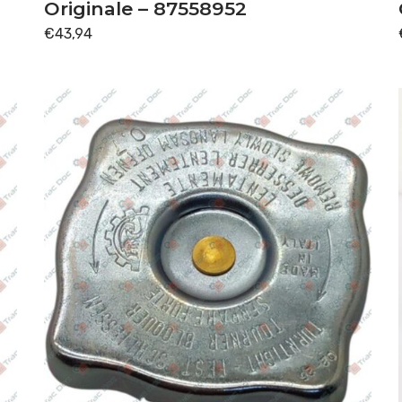
Originale – 87558952
€
43,94