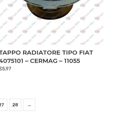
TAPPO RADIATORE TIPO FIAT
4075101 – CERMAG – 11055
€
5,97
27
28
→