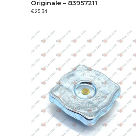
TRASMISSIONE
(142)
Originale – 83957211
€
25,34
Disponibile