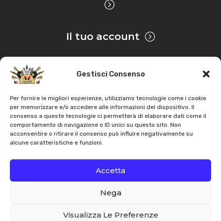
Il tuo account
Gestisci Consenso
Privacy & Cookie
Per fornire le migliori esperienze, utilizziamo tecnologie come i cookie
per memorizzare e/o accedere alle informazioni del dispositivo. Il
consenso a queste tecnologie ci permetterà di elaborare dati come il
Copyright
AZ Agri
. Tutti i diritti servati |
Assistenza |
comportamento di navigazione o ID unici su questo sito. Non
acconsentire o ritirare il consenso può influire negativamente su
Contatti
alcune caratteristiche e funzioni.
Sviluppato da
Accetta
Nega
Italiano
English
Visualizza Le Preferenze