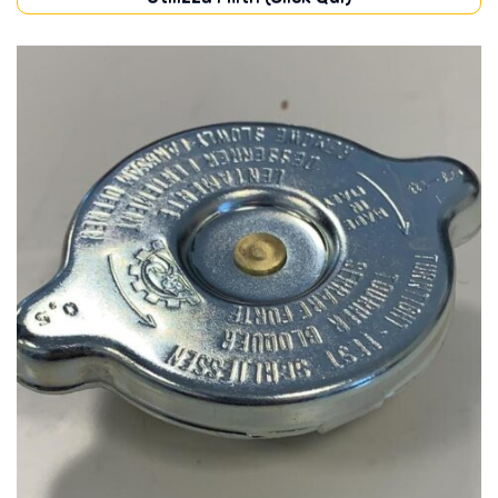
CABINA
(43)
CARROZZERIA
(44)
DISCHI FRIZIONE
(11)
FILTRI
(80)
FRENI
(14)
IMPIANTO ELETTRICO
(47)
IMPIANTO IDRAULICO
(12)
MOTORE
(94)
POMPE
(5)
PONTE ANTERIORE
(10)