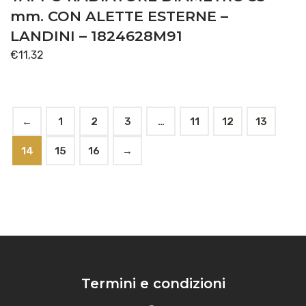
mm. CON ALETTE ESTERNE –
LANDINI – 1824628M91
€
11,32
←
1
2
3
…
11
12
13
14
15
16
→
Termini e condizioni