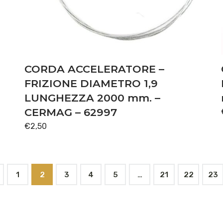
CORDA ACCELERATORE –
FRIZIONE DIAMETRO 1,9
LUNGHEZZA 2000 mm. –
CERMAG – 62997
€
2,50
1
2
3
4
5
…
21
22
23