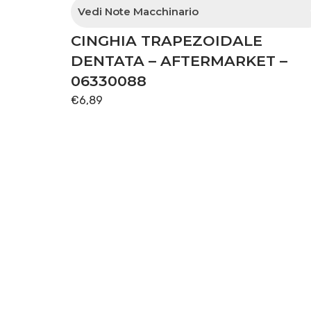
Vedi Note Macchinario
CINGHIA TRAPEZOIDALE
comando pompa acqua
DENTATA – AFTERMARKET –
06330088
€
6,89