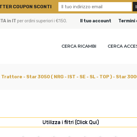
TTER COUPON SCONTI
A in IT
per ordini superiori i €150.
Il tuo account
Termini 
CERCA RICAMBI
CERCA ACCE
 Trattore - Star 3050 ( NRG - IST - SE - SL - TOP ) - Star 3
Utilizza i filtri (Click Qui)