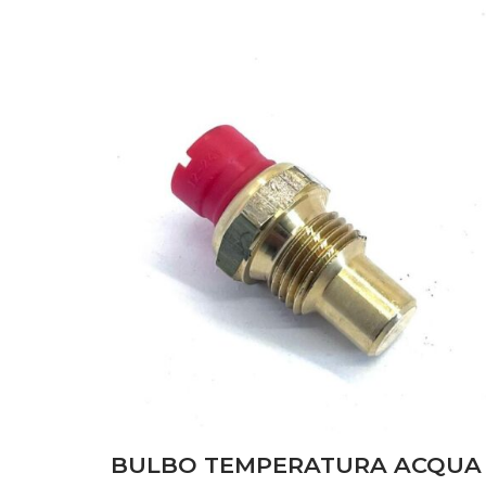
CARROZZERIA
(20)
DISCHI FRIZIONE
(63)
FILTRI
(84)
FRENI
(16)
IMPIANTO ELETTRICO
(72)
IMPIANTO IDRAULICO
(27)
MOTORE
(142)
POMPE
(13)
PONTE ANTERIORE
(14)
SOLLEVATORE
(4)
BULBO TEMPERATURA ACQUA