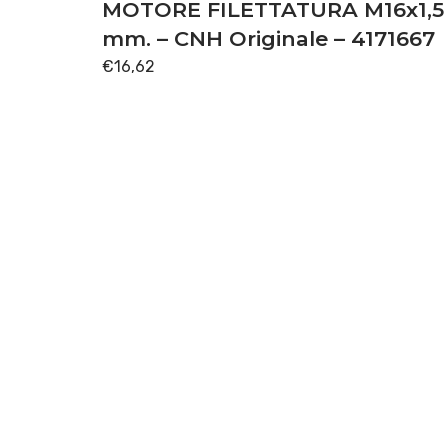
TRASMISSIONE
(108)
MOTORE FILETTATURA M16x1,5
mm. – CNH Originale – 4171667
Disponibile
€
16,62