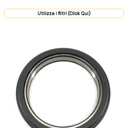
Utilizza i filtri (Click Qui)
CABINA
(19)
CARROZZERIA
(21)
DISCHI FRIZIONE
(15)
FILTRI
(54)
FRENI
(14)
IMPIANTO ELETTRICO
(52)
IMPIANTO IDRAULICO
(22)
MOTORE
(89)
POMPE
(15)