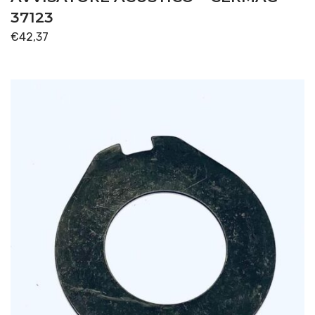
37123
€
42,37