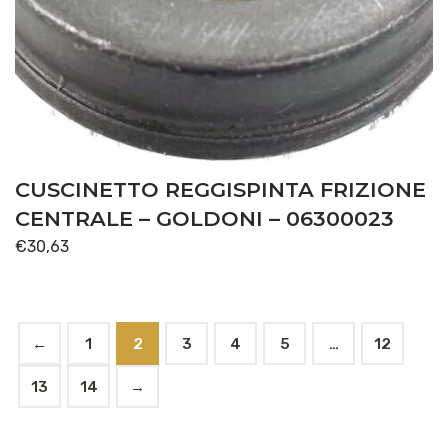
CUSCINETTO REGGISPINTA FRIZIONE
CENTRALE – GOLDONI – 06300023
€
30,63
←
1
2
3
4
5
…
12
13
14
→