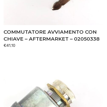
PONTE ANTERIORE
(7)
SOLLEVATORE
(1)
TRASMISSIONE
(64)
COMMUTATORE AVVIAMENTO CON
Disponibile
CHIAVE – AFTERMARKET – 02050338
€
41,10