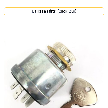
Utilizza i filtri (Click Qui)
CABINA
(11)
CARROZZERIA
(11)
DISCHI FRIZIONE
(40)
FILTRI
(46)
FRENI
(7)
IMPIANTO ELETTRICO
(46)
IMPIANTO IDRAULICO
(22)
MOTORE
(58)
POMPE
(22)