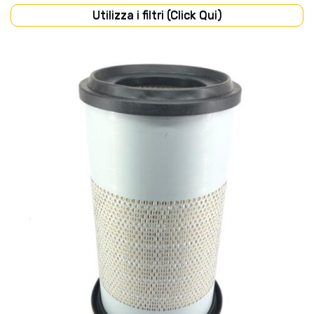
Utilizza i filtri (Click Qui)
CABINA
(16)
CARROZZERIA
(7)
DISCHI FRIZIONE
(8)
FILTRI
(71)
FRENI
(6)
IMPIANTO ELETTRICO
(40)
IMPIANTO IDRAULICO
(15)
MOTORE
(86)
POMPE
(28)
PONTE ANTERIORE
(9)