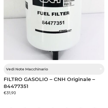
Vedi Note Macchinario
FILTRO GASOLIO – CNH Originale –
Separatore acqua con pompa separata
84477351
€
31,90