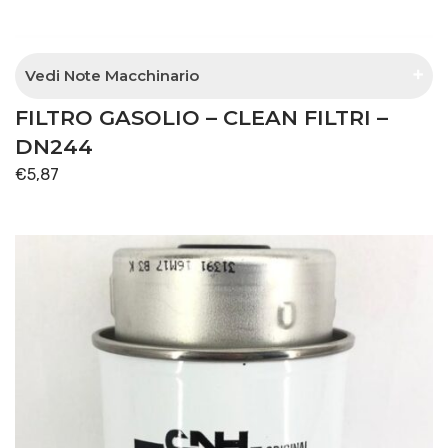
Vedi Note Macchinario
FILTRO GASOLIO – CLEAN FILTRI –
Separatore acqua con pompa separata
DN244
€
5,87