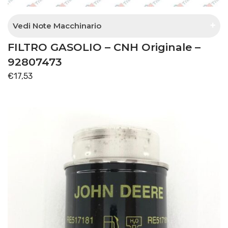
Vedi Note Macchinario
FILTRO GASOLIO – CNH Originale –
Separatore acqua con pompa sul supporto
92807473
€
17,53