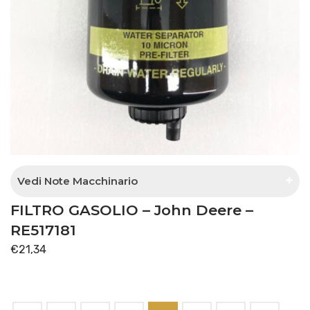
Vedi Note Macchinario
FILTRO GASOLIO – John Deere –
Separatore acqua con pompa sul supporto
RE517181
€
21,34