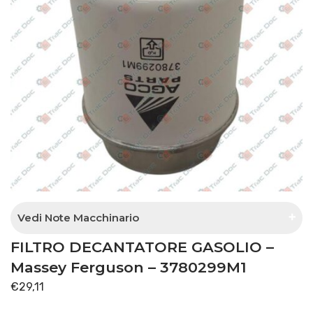
Vedi Note Macchinario
FILTRO DECANTATORE GASOLIO –
Separatore acqua con pompa separata
Massey Ferguson – 3780299M1
€
29,11