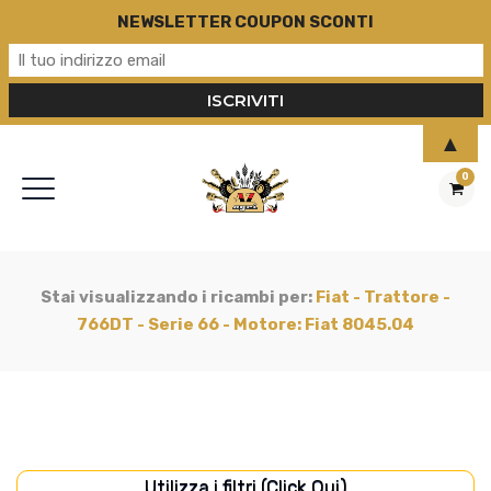
NEWSLETTER COUPON SCONTI
▲
0
Stai visualizzando i ricambi per:
Fiat - Trattore -
766DT - Serie 66 - Motore: Fiat 8045.04
Utilizza i filtri (Click Qui)