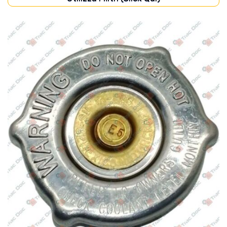
CABINA
(14)
CARROZZERIA
(19)
DISCHI FRIZIONE
(37)
FILTRI
(53)
FRENI
(20)
IMPIANTO ELETTRICO
(131)
IMPIANTO IDRAULICO
(29)
MOTORE
(216)
POMPE
(52)
PONTE ANTERIORE
(13)