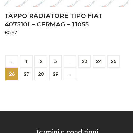
TAPPO RADIATORE TIPO FIAT
4075101 – CERMAG – 11055
€
5,97
←
1
2
3
…
23
24
25
26
27
28
29
→
Termini e condizioni