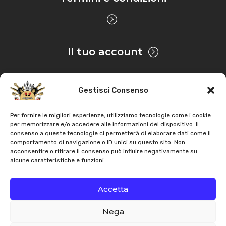
Il tuo account
Gestisci Consenso
Privacy & Cookie
Per fornire le migliori esperienze, utilizziamo tecnologie come i cookie
per memorizzare e/o accedere alle informazioni del dispositivo. Il
consenso a queste tecnologie ci permetterà di elaborare dati come il
Copyright
AZ Agri
. Tutti i diritti servati |
Assistenza |
comportamento di navigazione o ID unici su questo sito. Non
acconsentire o ritirare il consenso può influire negativamente su
Contatti
alcune caratteristiche e funzioni.
Sviluppato da
Accetta
Nega
Italiano
English