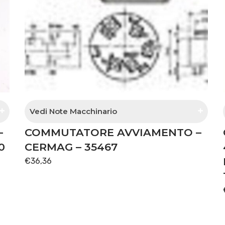
Vedi Note Macchinario
–
COMMUTATORE AVVIAMENTO –
quadro con chiave
0
CERMAG – 35467
€
36,36