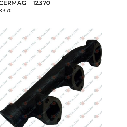
CERMAG – 12370
€
8,70