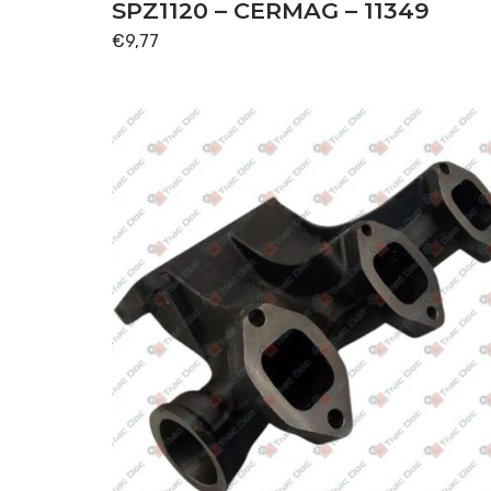
TRASMISSIONE
(37)
SPZ1120 – CERMAG – 11349
€
9,77
Disponibile