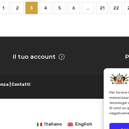
1
2
3
4
5
6
…
21
22
Il tuo account
P
enza | Contatti
Per fornire 
memorizzare
tecnologie 
ID unici su 
negativamen
Italiano
English