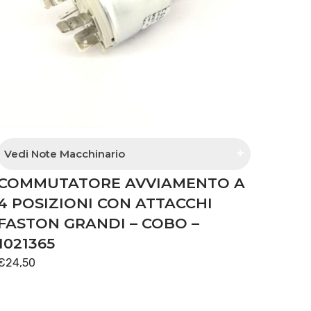
Vedi Note Macchinario
COMMUTATORE AVVIAMENTO A
quadro con chiave
4 POSIZIONI CON ATTACCHI
FASTON GRANDI – COBO –
1021365
€
24,50