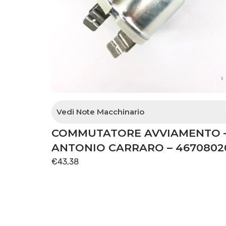
Vedi Note Macchinario
COMMUTATORE AVVIAMENTO 
quadro con chiave
ANTONIO CARRARO – 4670802
€
43,38