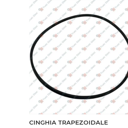
CARROZZERIA
(7)
DISCHI FRIZIONE
(18)
FILTRI
(74)
FRENI
(7)
IMPIANTO ELETTRICO
(106)
IMPIANTO IDRAULICO
(13)
MOTORE
(226)
POMPE
(47)
PONTE ANTERIORE
(9)
SOLLEVATORE
(2)
CINGHIA TRAPEZOIDALE