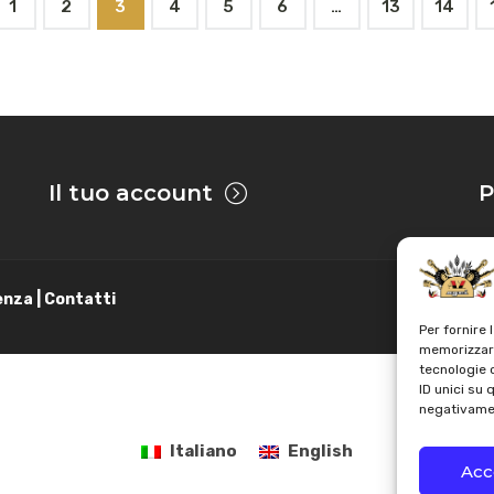
1
2
3
4
5
6
…
13
14
Il tuo account
P
enza | Contatti
Per fornire 
memorizzare
tecnologie 
ID unici su 
negativamen
Italiano
English
Acc