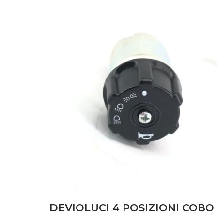
CARROZZERIA
(46)
DISCHI FRIZIONE
(1)
FILTRI
(36)
FRENI
(3)
IMPIANTO ELETTRICO
(77)
IMPIANTO IDRAULICO
(4)
MOTORE
(112)
POMPE
(26)
SOLLEVATORE
(1)
TRASMISSIONE
(12)
DEVIOLUCI 4 POSIZIONI COBO