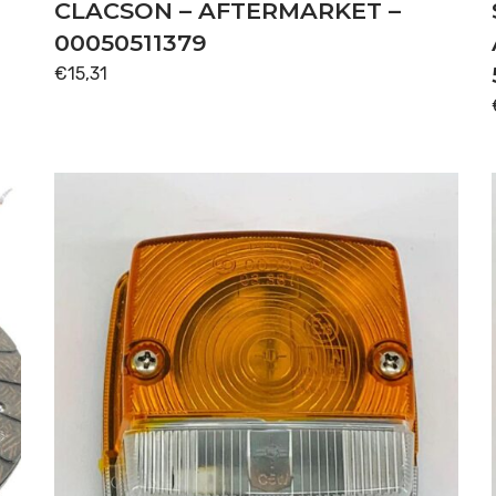
CLACSON – AFTERMARKET –
00050511379
€
15,31