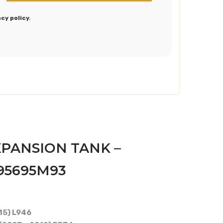
acy policy
.
PANSION TANK –
695695M93
15) L946