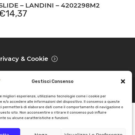
SLIDE – LANDINI – 4202298M2
€
14,37
rivacy & Cookie
Gestisci Consenso
Powered by
le migliori esperienze, utilizziamo tecnologie come i cookie per
 e/o accedere alle informazioni del dispositivo. Il consenso a queste
ci permetterà di elaborare dati come il comportamento di navigazione o
questo sito. Non acconsentire o ritirare il consenso può influire
te su alcune caratteristiche e funzioni.
etta
Nega
Visualizza Le Preferenze