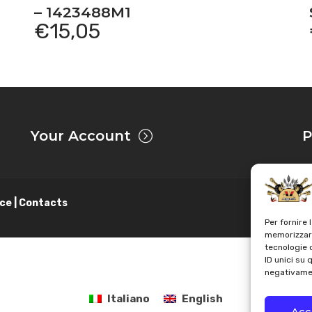
– 1423488M1
€
15,05
Your Account
P
ce | Contacts
Per fornire 
memorizzare
tecnologie 
ID unici su 
negativamen
Italiano
English
Acc