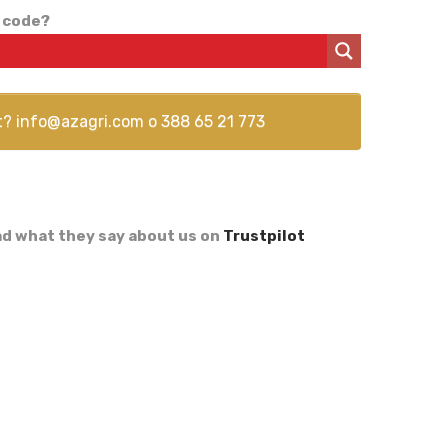
 code?
t?
info@azagri.com
o
388 65 21 773
d what they say about us on
Trustpilot