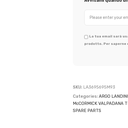
Avvisami quando un 
La tua email sarà usa
prodotto. Per saperne d
SKU:
LA3695695M93
Categories:
ARGO LANDIN
McCORMICK VALPADANA T
SPARE PARTS