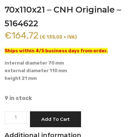
70x110x21 – CNH Originale –
5164622
€
164,72
(€ 135,02 + IVA)
Ships within 4/5 business days from order.
internal diameter 70 mm
external diameter 110 mm
height 21 mm
9 in stock
TAPER
Add To Cart
ROLLER
BEARING
Additional information