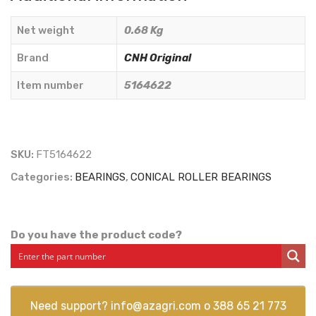
70x110x21
-
Net weight
0.68 Kg
CNH
Originale
Brand
CNH Original
-
Item number
5164622
5164622
quantity
SKU:
FT5164622
Categories:
BEARINGS
,
CONICAL ROLLER BEARINGS
Do you have the product code?
Need support?
info@azagri.com
o
388 65 21 773