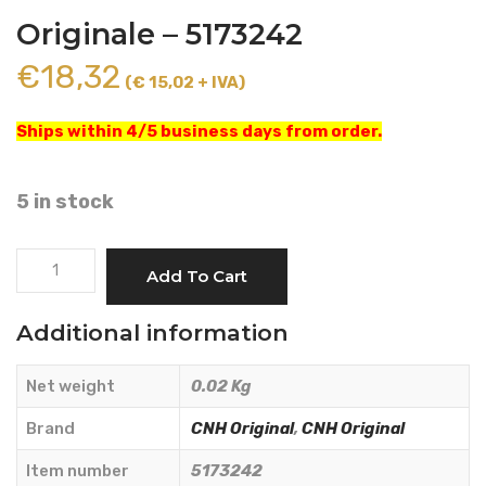
Originale – 5173242
€
18,32
(€ 15,02 + IVA)
Ships within 4/5 business days from order.
5 in stock
PIN
Add To Cart
PIN
IN
Additional information
STEEL
-
Net weight
0.02 Kg
CNH
Originale
Brand
CNH Original
,
CNH Original
-
Item number
5173242
5173242