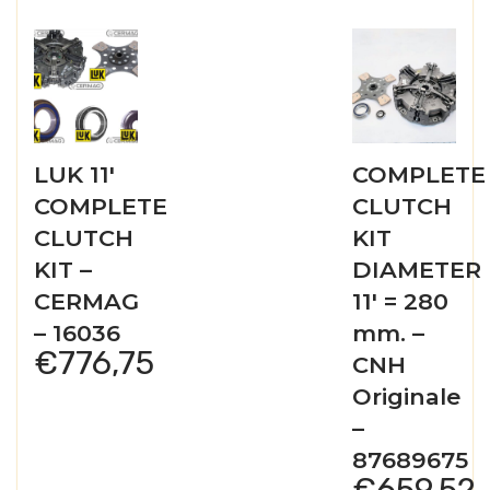
LUK 11′
COMPLETE
COMPLETE
CLUTCH
CLUTCH
KIT
KIT –
DIAMETER
CERMAG
11′ = 280
– 16036
mm. –
€
776,75
CNH
Originale
–
87689675
€
659,52