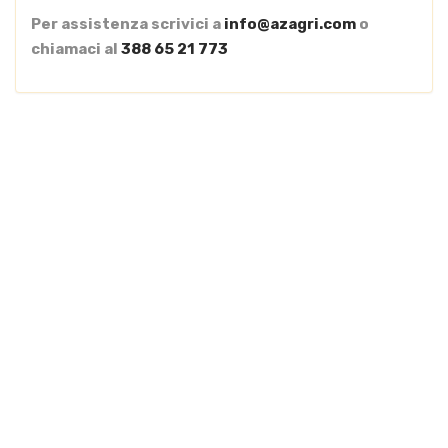
Per assistenza scrivici a
info@azagri.com
o
chiamaci al
388 65 21 773