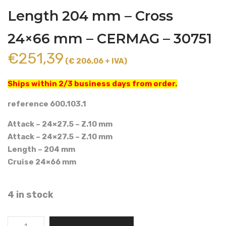
Length 204 mm – Cross
24×66 mm – CERMAG – 30751
€
251,39
(€ 206,06 + IVA)
Ships within 2/3 business days from order.
reference 600.103.1
Attack – 24×27.5 – Z.10 mm
Attack – 24×27.5 – Z.10 mm
Length – 204 mm
Cruise 24×66 mm
4 in stock
PASQUALI