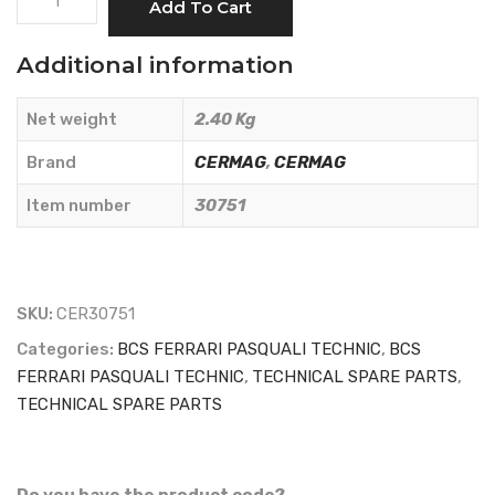
Add To Cart
DOUBLE
JOINT
Additional information
-
Length
Net weight
2.40 Kg
204
mm
Brand
CERMAG
,
CERMAG
-
Item number
30751
Cross
24x66
mm
-
SKU:
CER30751
CERMAG
Categories:
BCS FERRARI PASQUALI TECHNIC
,
BCS
-
FERRARI PASQUALI TECHNIC
,
TECHNICAL SPARE PARTS
,
30751
TECHNICAL SPARE PARTS
quantity
Do you have the product code?