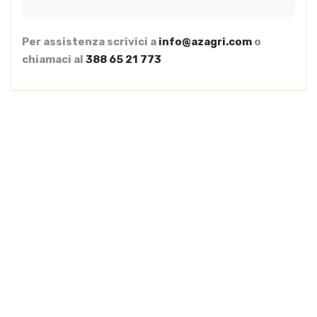
Per assistenza scrivici a
info@azagri.com
o
chiamaci al
388 65 21 773