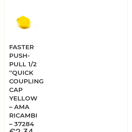
FASTER
PUSH-
PULL 1/2
“QUICK
COUPLING
CAP
YELLOW
– AMA
RICAMBI
– 37284
€
2,34