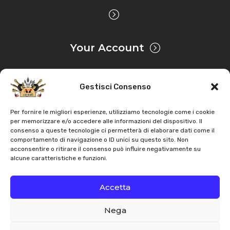
Your Account
Gestisci Consenso
Privacy & Cookie
Per fornire le migliori esperienze, utilizziamo tecnologie come i cookie
per memorizzare e/o accedere alle informazioni del dispositivo. Il
consenso a queste tecnologie ci permetterà di elaborare dati come il
Copyright
AZ Agri
. All rights reserved |
Assistance |
comportamento di navigazione o ID unici su questo sito. Non
acconsentire o ritirare il consenso può influire negativamente su
Contacts
alcune caratteristiche e funzioni.
Powered by
Accetta
Nega
Italiano
English