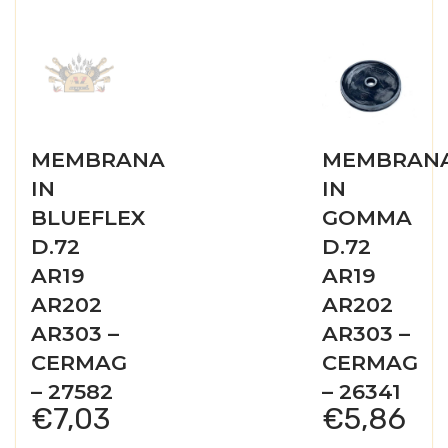
MEMBRANA
MEMBRAN
IN
IN
BLUEFLEX
GOMMA
D.72
D.72
AR19
AR19
AR202
AR202
AR303 –
AR303 –
CERMAG
CERMAG
– 27582
– 26341
€
7,03
€
5,86