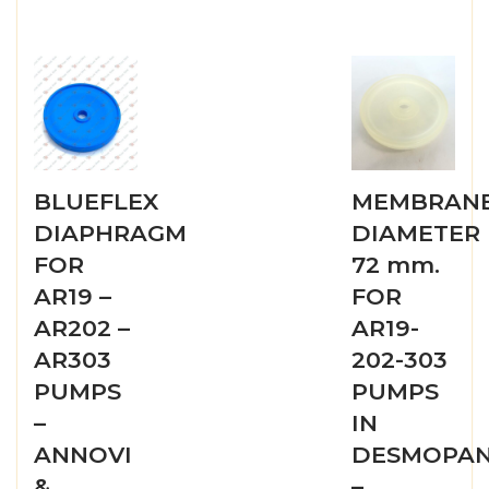
BLUEFLEX
MEMBRAN
DIAPHRAGM
DIAMETER
FOR
72 mm.
AR19 –
FOR
AR202 –
AR19-
AR303
202-303
PUMPS
PUMPS
–
IN
ANNOVI
DESMOPA
&
–