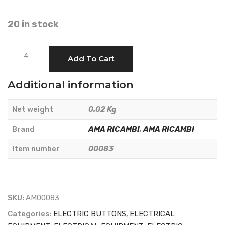
20 in stock
FIAT
Add To Cart
TYPE
START
Additional information
BUTTON
5127282
Net weight
0.02 Kg
-
AMA
Brand
AMA RICAMBI
,
AMA RICAMBI
RICAMBI
Item number
00083
-
00083
quantity
SKU:
AM00083
Categories:
ELECTRIC BUTTONS
,
ELECTRICAL