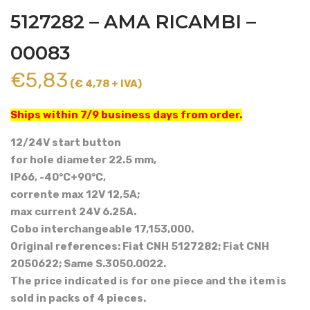
5127282 – AMA RICAMBI –
00083
€
5,83
(€ 4,78 + IVA)
Ships within 7/9 business days from order.
12/24V start button
for hole diameter 22.5 mm,
IP66, -40°C+90°C,
corrente max 12V 12,5A;
max current 24V 6.25A.
Cobo interchangeable 17,153,000.
Original references: Fiat CNH 5127282; Fiat CNH
2050622; Same S.3050.0022.
The price indicated is for one piece and the item is
sold in packs of 4 pieces.