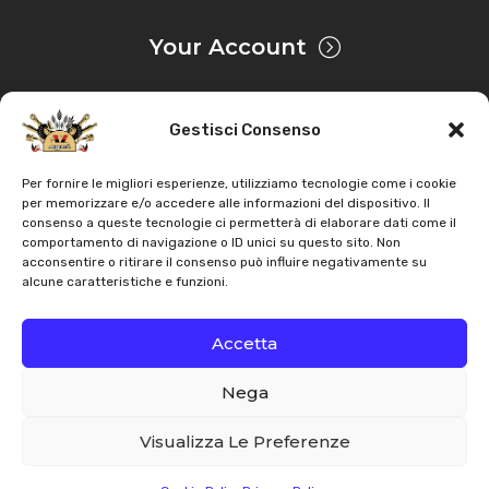
Your Account
Gestisci Consenso
Privacy & Cookie
Per fornire le migliori esperienze, utilizziamo tecnologie come i cookie
per memorizzare e/o accedere alle informazioni del dispositivo. Il
consenso a queste tecnologie ci permetterà di elaborare dati come il
Copyright
AZ Agri
. All rights reserved |
Assistance |
comportamento di navigazione o ID unici su questo sito. Non
acconsentire o ritirare il consenso può influire negativamente su
Contacts
alcune caratteristiche e funzioni.
Powered by
Accetta
Nega
Italiano
English
Visualizza Le Preferenze