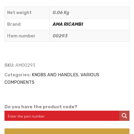
M14
-
Net weight
0.06 Kg
AMA
RICAMBI
Brand
AMA RICAMBI
-
Item number
00293
00293
quantity
SKU:
AM00293
Categories:
KNOBS AND HANDLES
,
VARIOUS
COMPONENTS
Do you have the product code?