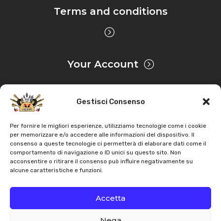
Terms and conditions
Your Account
Gestisci Consenso
Privacy & Cookie
Per fornire le migliori esperienze, utilizziamo tecnologie come i cookie
per memorizzare e/o accedere alle informazioni del dispositivo. Il
consenso a queste tecnologie ci permetterà di elaborare dati come il
Copyright
AZ Agri
. All rights reserved |
Assistance |
comportamento di navigazione o ID unici su questo sito. Non
acconsentire o ritirare il consenso può influire negativamente su
Contacts
alcune caratteristiche e funzioni.
Powered by
Accetta
Nega