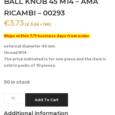
BALL KNOB 45 M14 – AMA
RICAMBI – 00293
€
3,73
(€ 3,06 + IVA)
Ships within 7/9 business days from order.
external diameter 45 mm
thread M14
The price indicated is for one piece and the item is
sold in packs of 10 pieces.
50 in stock
BALL
Add To Cart
KNOB
45
Additional information