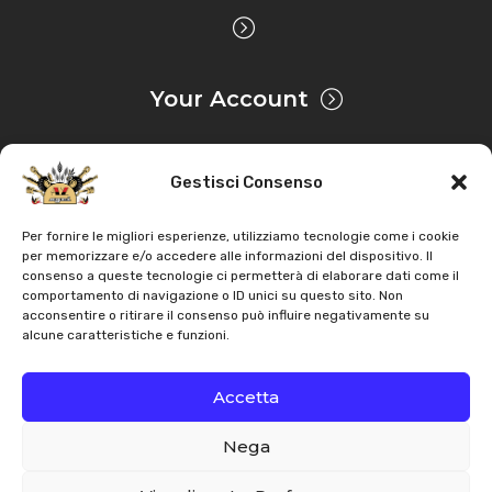
Your Account
Gestisci Consenso
Privacy & Cookie
Per fornire le migliori esperienze, utilizziamo tecnologie come i cookie
per memorizzare e/o accedere alle informazioni del dispositivo. Il
consenso a queste tecnologie ci permetterà di elaborare dati come il
Copyright
AZ Agri
. All rights reserved |
Assistance |
comportamento di navigazione o ID unici su questo sito. Non
acconsentire o ritirare il consenso può influire negativamente su
Contacts
alcune caratteristiche e funzioni.
Powered by
Accetta
Nega
Italiano
English