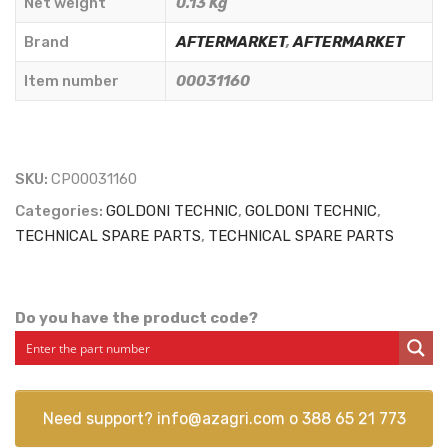
Net weight
0.13 Kg
DIAMETER
123
Brand
AFTERMARKET
,
AFTERMARKET
mm.
Item number
00031160
-
AFTERMARKET
-
00031160
SKU:
CP00031160
quantity
Categories:
GOLDONI TECHNIC
,
GOLDONI TECHNIC
,
TECHNICAL SPARE PARTS
,
TECHNICAL SPARE PARTS
Do you have the product code?
Need support?
info@azagri.com
o
388 65 21 773