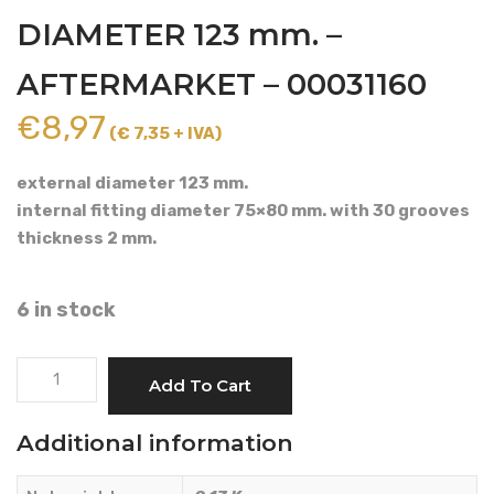
DIAMETER 123 mm. –
AFTERMARKET – 00031160
€
8,97
(€ 7,35 + IVA)
external diameter 123 mm.
internal fitting diameter 75×80 mm. with 30 grooves
thickness 2 mm.
6 in stock
OIL
Add To Cart
BATH
PTO
Additional information
CLUTCH
DISC