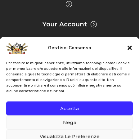
Your Account
Gestisci Consenso
Privacy & Cookie
Per fornire le migliori esperienze, utilizziamo tecnologie come i cookie
per memorizzare e/o accedere alle informazioni del dispositivo. Il
consenso a queste tecnologie ci permetterà di elaborare dati come il
Copyright
AZ Agri
. All rights reserved |
Assistance |
comportamento di navigazione o ID unici su questo sito. Non
acconsentire o ritirare il consenso può influire negativamente su
Contacts
alcune caratteristiche e funzioni.
Powered by
Accetta
Nega
Italiano
English
Visualizza Le Preferenze