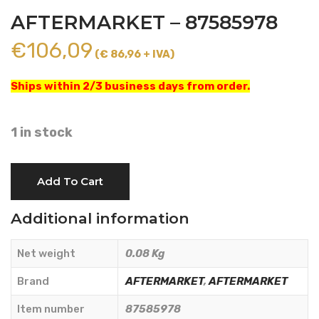
AFTERMARKET – 87585978
€
106,09
(€ 86,96 + IVA)
Ships within 2/3 business days from order.
1 in stock
BUTTON
Add To Cart
SWITCH
-
Additional information
AFTERMARKET
-
Net weight
0.08 Kg
87585978
quantity
Brand
AFTERMARKET
,
AFTERMARKET
Item number
87585978