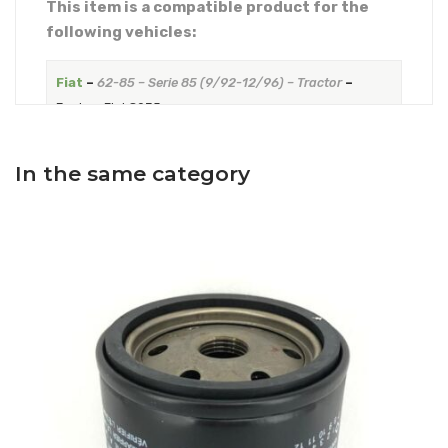
This item is a compatible product for the
following vehicles:
Fiat
–
62-85 – Serie 85 (9/92-12/96) – Tractor
–
Engine: Fiat 8035
Fiat
–
72-85 M – Serie 85 (9/92-12/99) – Tractor
In the same category
Fiat
–
88-85 M – Serie 85 (9/92-12/01) – Tractor