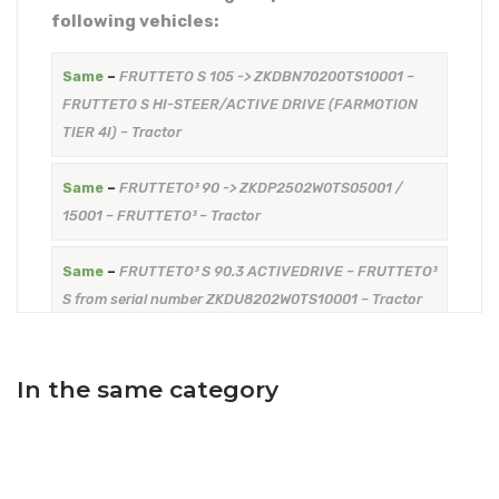
following vehicles:
Same
–
FRUTTETO S 105 -> ZKDBN70200TS10001 –
FRUTTETO S HI-STEER/ACTIVE DRIVE (FARMOTION
TIER 4I) – Tractor
Same
–
FRUTTETO³ 90 -> ZKDP2502W0TS05001 /
15001 – FRUTTETO³ – Tractor
Same
–
FRUTTETO³ S 90.3 ACTIVEDRIVE – FRUTTETO³
S from serial number ZKDU8202W0TS10001 – Tractor
This item is a compatible product for the
following vehicles:
In the same category
Massey Ferguson
–
MF 3330 VSF – Serie 3300 –
Tractor