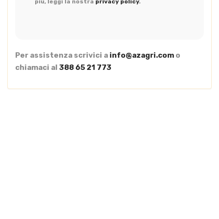
più, leggi la nostra
privacy policy
.
Per assistenza scrivici a
info@azagri.com
o
chiamaci al
388 65 21 773