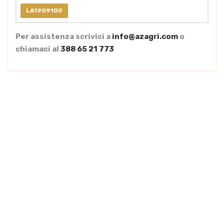
LA1909100
Per assistenza scrivici a
info@azagri.com
o
chiamaci al
388 65 21 773