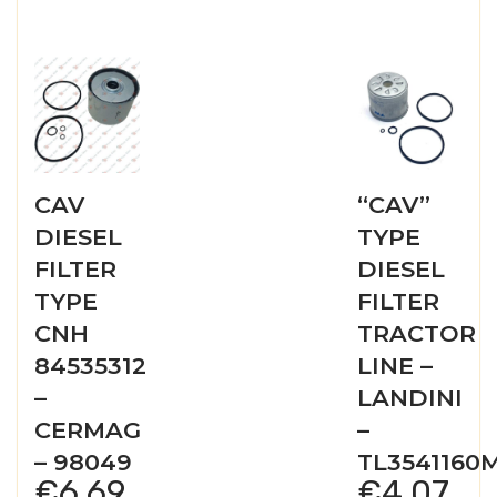
CAV
“CAV”
DIESEL
TYPE
FILTER
DIESEL
TYPE
FILTER
CNH
TRACTOR
84535312
LINE –
–
LANDINI
CERMAG
–
– 98049
TL3541160
€
6,69
€
4,07