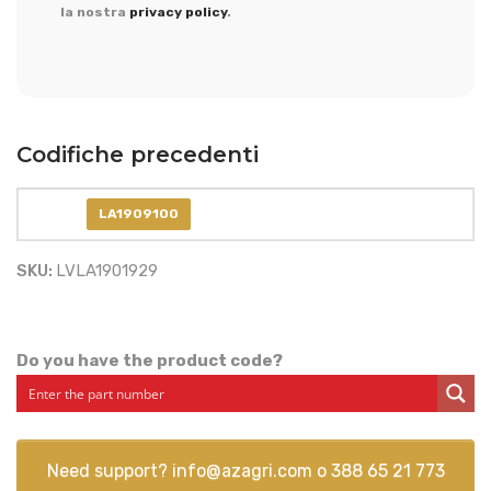
la nostra
privacy policy
.
Codifiche precedenti
LA1909100
SKU:
LVLA1901929
Do you have the product code?
Need support?
info@azagri.com
o
388 65 21 773