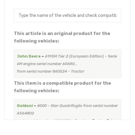
This article is an original product for the
following vehicles:
John Deere
–
6195M Tier 2 (European Edition) – Serie
6M engine serial number 6068G…
from serial number 860524 – Tractor
This item is a compatible product for the
following vehicles:
Goldoni
–
4000 – Star Quadrifoglio from serial number
A564802
up to serial number A588258 – Tractor
–
Engine: John
Deere 4045 DFG70