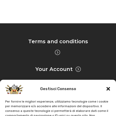
Terms and conditions
Your Account
Gestisci Consenso
Privacy & Cookie
Per fornire le migliori esperienze, utilizziamo tecnologie come i cookie
per memorizzare e/o accedere alle informazioni del dispositivo. Il
consenso a queste tecnologie ci permetterà di elaborare dati come il
Copyright
AZ Agri
. All rights reserved |
Assistance |
comportamento di navigazione o ID unici su questo sito. Non