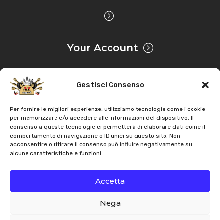
Your Account
Gestisci Consenso
Privacy & Cookie
Per fornire le migliori esperienze, utilizziamo tecnologie come i cookie
per memorizzare e/o accedere alle informazioni del dispositivo. Il
consenso a queste tecnologie ci permetterà di elaborare dati come il
Copyright
AZ Agri
. All rights reserved |
Assistance |
comportamento di navigazione o ID unici su questo sito. Non
acconsentire o ritirare il consenso può influire negativamente su
Contacts
alcune caratteristiche e funzioni.
Powered by
Accetta
Nega
Italiano
English