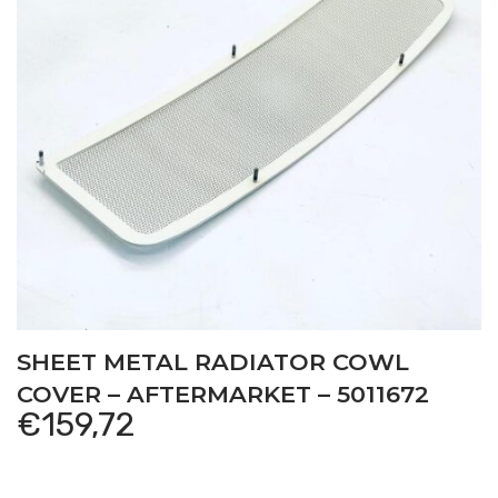
TIER 4I) from serial number ZKDCF80200TS20001 –
Tractor
SHEET METAL RADIATOR COWL
COVER – AFTERMARKET – 5011672
€
159,72