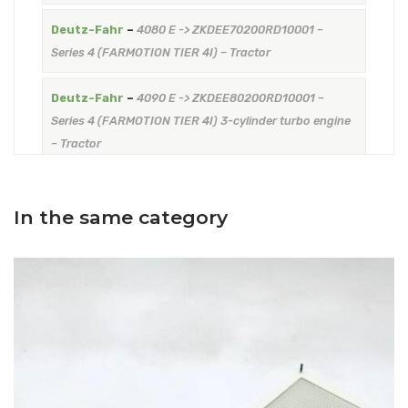
Deutz-Fahr
–
4080 E -> ZKDEE70200RD10001 –
Series 4 (FARMOTION TIER 4I) – Tractor
Deutz-Fahr
–
4090 E -> ZKDEE80200RD10001 –
Series 4 (FARMOTION TIER 4I) 3-cylinder turbo engine
– Tractor
Lamborghini
–
STRIKE 90 -> ZKDFC60200TL50001 –
STRIKE (FARMOTION TIER 4I) – Tractor
In the same category
Same
–
ARGON 100 – ARGON (FARMOTION TIER 4I)
from serial number ZKDEE50200RS10001 – Tractor
Same
–
ARGON 80 -> ZKDEE30200RS10001 – ARGON
(FARMOTION TIER 4I) – Tractor
Same
–
EXPLORER 90.4 – EXPLORER (FARMOTION