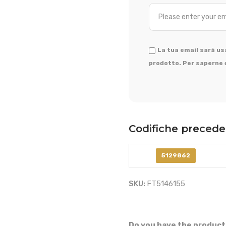
La tua email sarà usa
prodotto. Per saperne d
Codifiche precede
5129862
SKU:
FT5146155
Do you have the product