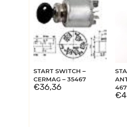
START SWITCH –
STA
CERMAG – 35467
AN
€
36,36
467
€
4