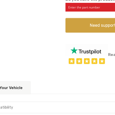
Need suppor
Rea
Your Vehicle