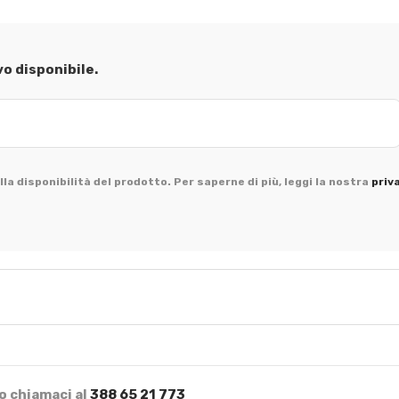
vo disponibile.
la disponibilità del prodotto. Per saperne di più, leggi la nostra
priv
o chiamaci al
388 65 21 773