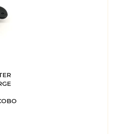
TER
RGE
COBO