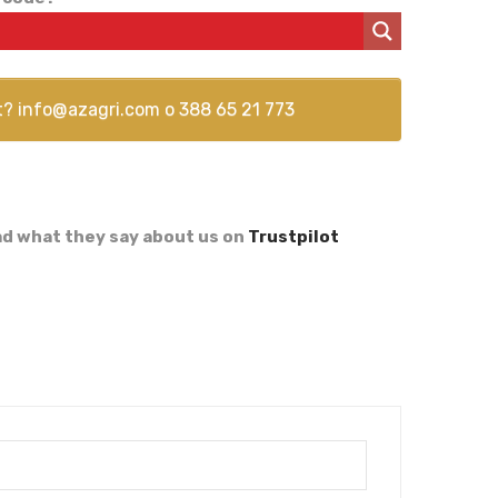
t?
info@azagri.com
o
388 65 21 773
d what they say about us on
Trustpilot