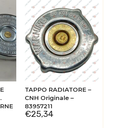
E
TAPPO RADIATORE –
.
CNH Originale –
ERNE
83957211
€
25,34