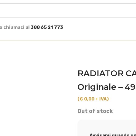
o chiamaci al
388 65 21 773
RADIATOR CA
Originale – 4
(€ 0,00 + IVA)
Out of stock
Avvisami quando un 