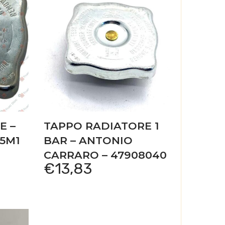
E –
TAPPO RADIATORE 1
05M1
BAR – ANTONIO
CARRARO – 47908040
€
13,83