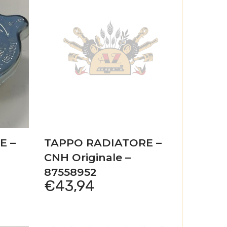
E –
TAPPO RADIATORE –
CNH Originale –
87558952
€
43,94