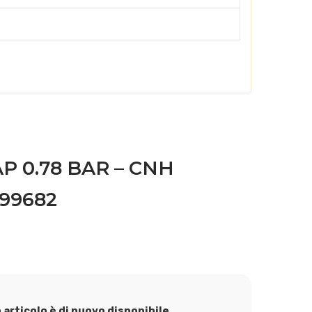
P 0.78 BAR – CNH
999682
articolo è di nuovo disponibile.