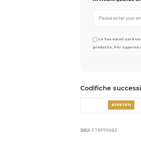
La tua email sarà usa
prodotto. Per saperne d
Codifiche success
83957211
SKU:
FT4999682