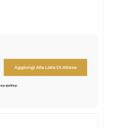
acy policy
.