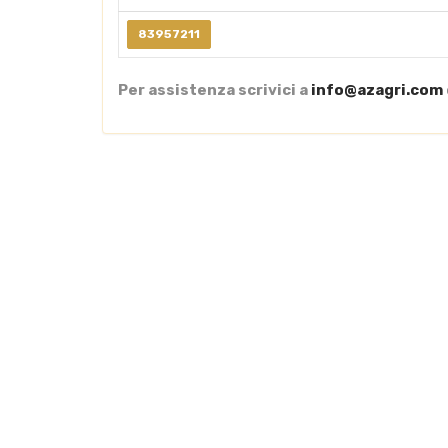
83957211
Per assistenza scrivici a
info@azagri.com