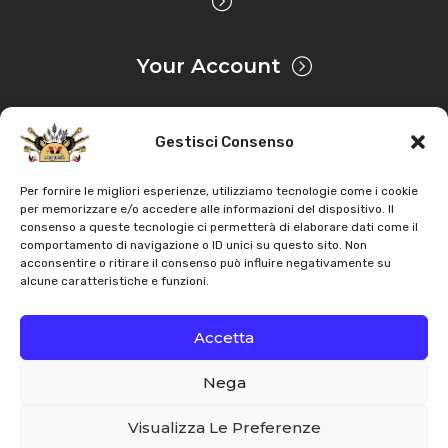
Your Account
Gestisci Consenso
Privacy & Cookie
Per fornire le migliori esperienze, utilizziamo tecnologie come i cookie
per memorizzare e/o accedere alle informazioni del dispositivo. Il
consenso a queste tecnologie ci permetterà di elaborare dati come il
Copyright
AZ Agri
. All rights reserved |
Assistance |
comportamento di navigazione o ID unici su questo sito. Non
acconsentire o ritirare il consenso può influire negativamente su
Contacts
alcune caratteristiche e funzioni.
Powered by
Accetta
Nega
Italiano
English
Visualizza Le Preferenze