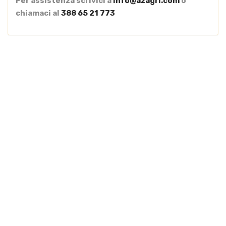
Per assistenza scrivici a
info@azagri.com
o
chiamaci al
388 65 21 773