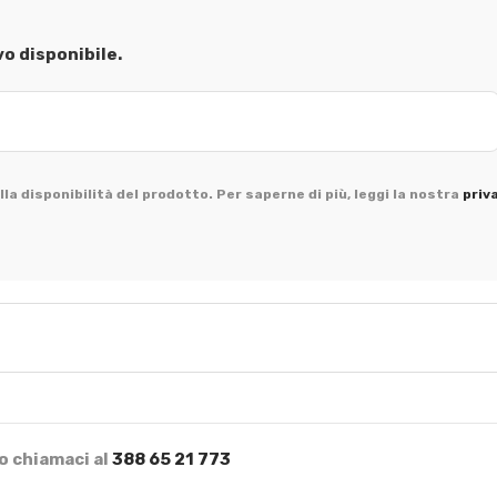
vo disponibile.
la disponibilità del prodotto. Per saperne di più, leggi la nostra
priv
o chiamaci al
388 65 21 773