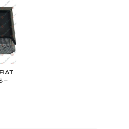
FIAT
S –