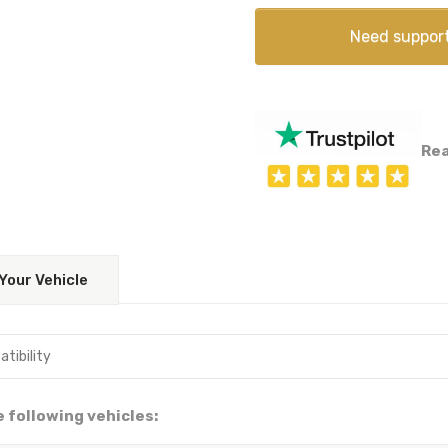
Need suppor
Rea
Your Vehicle
he following vehicles: