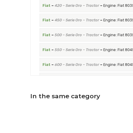
Fiat
–
420 – Serie Oro – Tractor
–
Engine: Fiat 803
Fiat
–
450 – Serie Oro – Tractor
–
Engine: Fiat 803
Fiat
–
500 – Serie Oro – Tractor
–
Engine: Fiat 803
Fiat
–
550 – Serie Oro – Tractor
–
Engine: Fiat 804
Fiat
–
600 – Serie Oro – Tractor
–
Engine: Fiat 804
Fiat
–
640 – Serie Oro – Tractor
–
Engine: Fiat 804
Fiat
–
650 – Serie Oro – Tractor
–
Engine: Fiat OM
In the same category
Fiat
–
750 – Serie Oro – Tractor
–
Engine: Fiat OM
Fiat
–
1000 – Serie Oro – Tractor
–
Engine: Fiat 80