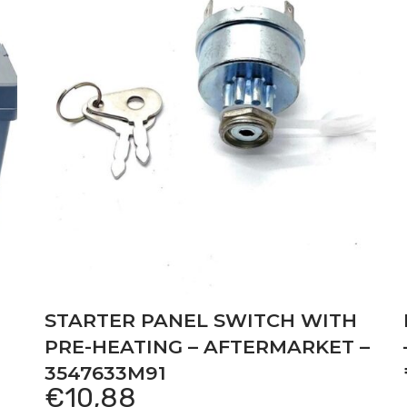
M CP3/100
 Fiat 8065.02
e: Fiat 8065.02
 Fiat OM CP3/100
 OM CP3/100
e: Fiat OM CP3/100
8035.01 UTB
STARTER PANEL SWITCH WITH
at 8035.02
PRE-HEATING – AFTERMARKET –
3547633M91
gine: Fiat 8035.01 UTB
€
10,88