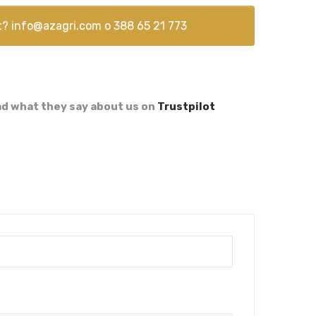
t?
info@azagri.com
o
388 65 21 773
d what they say about us on
Trustpilot