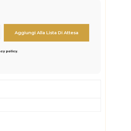
acy policy
.